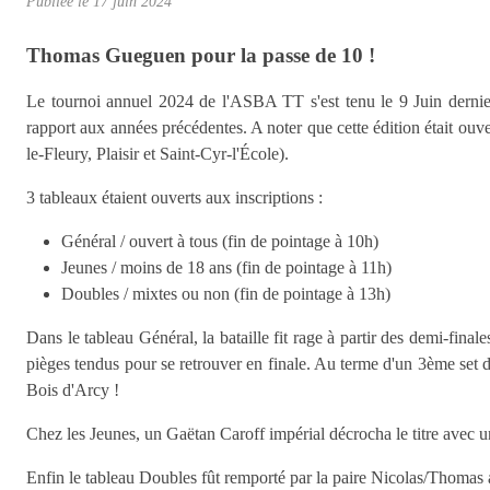
Publiée le
17 juin 2024
Thomas Gueguen pour la passe de 10 !
Le tournoi annuel 2024 de l'ASBA TT s'est tenu le 9 Juin dernier.
rapport aux années précédentes. A noter que cette édition était ouv
le-Fleury, Plaisir et Saint-Cyr-l'École).
3 tableaux étaient ouverts aux inscriptions :
Général / ouvert à tous (fin de pointage à 10h)
Jeunes / moins de 18 ans (fin de pointage à 11h)
Doubles / mixtes ou non (fin de pointage à 13h)
Dans le tableau Général, la bataille fit rage à partir des demi-fin
pièges tendus pour se retrouver en finale. Au terme d'un 3ème set d
Bois d'Arcy !
Chez les Jeunes, un Gaëtan Caroff impérial décrocha le titre avec u
Enfin le tableau Doubles fût remporté par la paire Nicolas/Thomas a