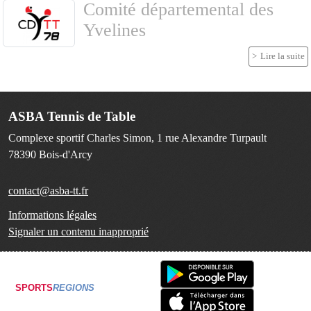
Comité départemental des
Yvelines
Lire la suite
ASBA Tennis de Table
Complexe sportif Charles Simon, 1 rue Alexandre Turpault
78390
Bois-d'Arcy
contact@asba-tt.fr
Informations légales
Signaler un contenu inapproprié
SPORTS
REGIONS