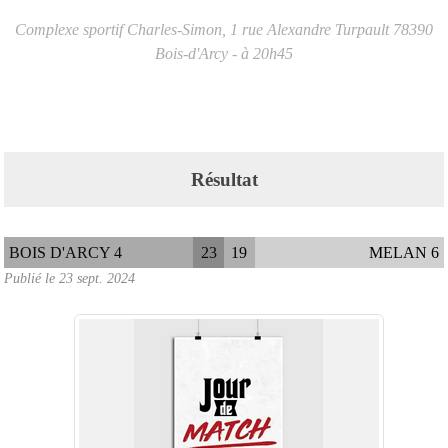
Complexe sportif Charles-Simon, 1 rue Alexandre Turpault
78390
Bois-d'Arcy
- à 20h45
Résultat
BOIS D'ARCY 4
23
19
MELAN 6
Publié le
23 sept. 2024