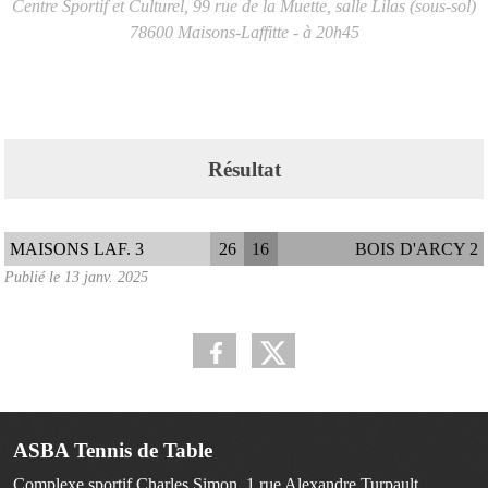
Centre Sportif et Culturel, 99 rue de la Muette, salle Lilas (sous-sol)
78600
Maisons-Laffitte
- à 20h45
Résultat
MAISONS LAF. 3
26
16
BOIS D'ARCY 2
Publié le
13 janv. 2025
ASBA Tennis de Table
Complexe sportif Charles Simon, 1 rue Alexandre Turpault