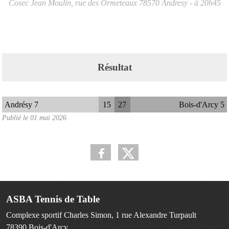
Cosec Jean Moulin, rue des Ormeteaux
78570
Andresy
- à 20h45
Résultat
Andrésy 7
15
27
Bois-d'Arcy 5
Publié le
01 mai 2026
ASBA Tennis de Table
Complexe sportif Charles Simon, 1 rue Alexandre Turpault
78390
Bois-d'Arcy