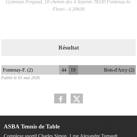
Gymnase Pergaud, 10 chemin des 4 Arpents
78330
Fontenay-le-
Fleuri
- à 20h30
Résultat
Fontenay-F. (2)
44
19
Bois-d'Arcy (2)
Publié le
01 mai 2026
ASBA Tennis de Table
Complexe sportif Charles Simon, 1 rue Alexandre Turpault