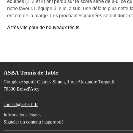
équipes (1, 2 et 4) ont perdu sur le score serré de 8-6, ce q
notre faveur. L’équipe 3, elle, a subi une défaite plus nette 
encore de la marge. Les prochaines journées seront donc cr
A très vite pour de nouveaux récits.
ASBA Tennis de Table
Complexe sportif Charles Simon, 1 rue Alexandre Turpault
78390
Bois-d'Arcy
contact@asba-tt.fr
Informations légales
Signaler un contenu inapproprié