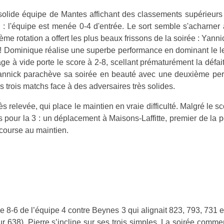
olide équipe de Mantes affichant des classements supérieurs (
l : l'équipe est menée 0-4 d'entrée. Le sort semble s'acharne
ième rotation a offert les plus beaux frissons de la soirée : Yann
 !
Dominique réalise une superbe performance en dominant le le
e à vide porte le score à 2-8, scellant prématurément la défait
 Yannick parachève sa soirée en beauté avec une deuxième perf
ses trois matchs face à des adversaires très solides.
s relevée, qui place le maintien en vraie difficulté. Malgré le s
pour la 3 : un déplacement à Maisons-Laffitte, premier de la p
a course au maintien.
le 8-6 de l’équipe 4 contre Beynes 3 qui alignait 823, 793, 731 
ur 638). Pierre s’incline sur ses trois simples. La soirée comme