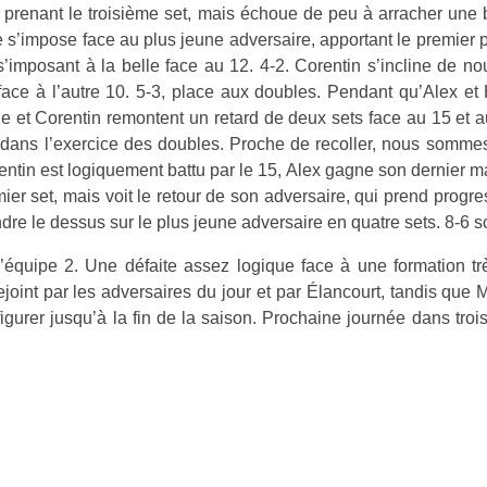
n prenant le troisième set, mais échoue de peu à arracher une b
e s’impose face au plus jeune adversaire, apportant le premier p
 s’imposant à la belle face au 12. 4-2.
Corentin s’incline de no
face à l’autre 10. 5-3, place aux doubles.
Pendant qu’Alex et 
et Corentin remontent un retard de deux sets face au 15 et au 
dité dans l’exercice des doubles. Proche de recoller, nous somm
ntin est logiquement battu par le 15, Alex gagne son dernier matc
ier set, mais voit le retour de son adversaire, qui prend progr
re le dessus sur le plus jeune adversaire en quatre sets. 8-6 sc
l’équipe 2. Une défaite assez logique face à une formation t
joint par les adversaires du jour et par Élancourt, tandis que M
igurer jusqu’à la fin de la saison.
Prochaine journée dans troi