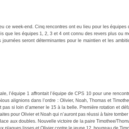
eu ce week-end. Cinq rencontres ont eu lieu pour les équipes 
ndis que les équipes 1, 2, 3 et 4 ont connu des revers plus ou m
es journées seront déterminantes pour le maintien et les ambi
le, l’équipe 1 affrontait l’équipe de CPS 10 pour une rencont
. Nous alignions dans l’ordre : Olivier, Noah, Thomas et Timoth
ant pas si loin d’amener le 15 à la belle. Première rotation et 
aites pour Olivier et Noah qui n’auront pas réussi à faire tomber 
ace aux doubles. Nouvelle victoire de la paire Timothee/Thomas
ux plaques lisses et Olivier contre le jeune 12, bourreau de Ti