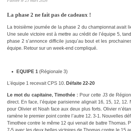
Publiée le
23 mars 2026
La phase 2 ne fait pas de cadeaux !
La troisième journée de la phase 2 du championnat avait li
Une seule victoire est à mettre au crédit de l’équipe 5, ta
phase 2 s’annonce difficile jusqu’au bout et les prochain
équipe. Retour sur un week-end compliqué.
EQUIPE 1
(Régionale 3)
L'équipe 1 recevait CPS 10.
Défaite 22-20
Le mot du capitaine, Timothée :
Pour cette J3 de Régiona
direct. En face, l’équipe parisienne alignait 16, 15, 12, 12
pour Olivier et Noah face aux deux plus forts. Olivier n’ét
ramène le premier point contre l’autre 12. 3-1. Nouvelles déf
Timothee contre le même 12 qui venait de battre Thomas. Pl
7-5 avec les deux belles victoires de Thomas contre le 15 a