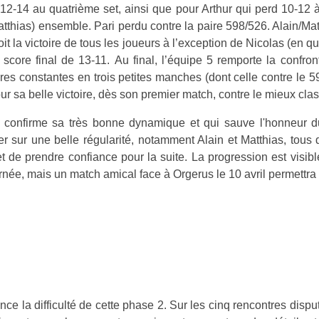
 12-14 au quatrième set, ainsi que pour Arthur qui perd 10-12 à
 Matthias) ensemble. Pari perdu contre la paire 598/526. Alain/M
oit la victoire de tous les joueurs à l’exception de Nicolas (en 
e score final de 13-11.
Au final, l’équipe 5 remporte la confron
toires constantes en trois petites manches (dont celle contre le
pour sa belle victoire, dès son premier match, contre le mieux cl
i confirme sa très bonne dynamique et qui sauve l'honneur d
r sur une belle régularité, notamment Alain et Matthias, tous 
t de prendre confiance pour la suite. La progression est visib
urnée, mais un match amical face à Orgerus le 10 avril permettra
 la difficulté de cette phase 2. Sur les cinq rencontres disputé