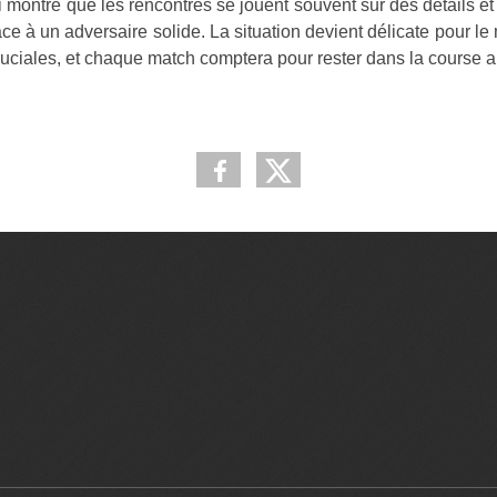
ui montre que les rencontres se jouent souvent sur des détails e
face à un adversaire solide. La situation devient délicate pour l
uciales, et chaque match comptera pour rester dans la course a