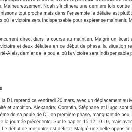
. Malheureusement Noah s’inclinera une dernière fois contre l’
finissons tout proche mais dans l’ensemble la défaite est plutô
is où la victoire sera indispensable pour espérer se maintenir.
ncurrent direct dans la course au maintien. Malgré un écart a
victoire et deux défaites en ce début de phase, la situation
é-Alais, dernier de la poule, où la victoire sera indispensable 
20
la D1 reprend ce vendredi 20 mars, avec un déplacement au Mesn
ité et ambition.
Alexandre, Corentin, Stéphane et Hugo sont d
ième de sa poule de D1 en première phase, manquant de peu l’a
de la journée précédente. Sur le papier, 15-12-10-10, mais ave
.
Le début de rencontre est délicat. Malgré une belle oppositio