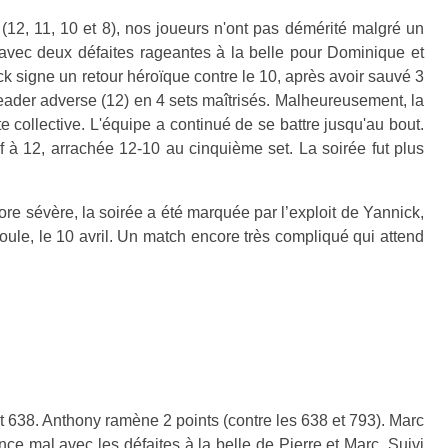
12, 11, 10 et 8), nos joueurs n'ont pas démérité malgré un
r avec deux défaites rageantes à la belle pour Dominique et
ick signe un retour héroïque contre le 10, après avoir sauvé 3
ader adverse (12) en 4 sets maîtrisés. Malheureusement, la
e collective. L'équipe a continué de se battre jusqu'au bout.
 à 12, arrachée 12-10 au cinquième set. La soirée fut plus
core sévère, la soirée a été marquée par l’exploit de Yannick,
oule, le 10 avril. Un match encore très compliqué qui attend
et 638. Anthony ramène 2 points (contre les 638 et 793). Marc
nce mal avec les défaites à la belle de Pierre et Marc. Suivi