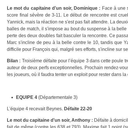
Le mot du capitaine d'un soir, Dominique :
Face à une s
score final sévère de 3-11. Le début de rencontre est crue
Yannick, mais la réaction ne s'est pas fait attendre. La deux
balles de match, il s'impose au bout du suspense à la belle
perte des deux doubles fait basculer la rencontre. Ce passag
Marc s'incline de peu à la belle contre le 10, tandis que
difficile pour François qui, malgré ses efforts, s'incline sur 
Bilan :
Troisième défaite pour l’équipe 3 dans cette poule trè
auteur de deux perfs exceptionnelles. Prochain rendez-vous 
les joueurs, où il faudra tenter un exploit pour rester dans l
EQUIPE 4
(Départementale 3)
L'équipe 4 recevait Beynes.
Défaite 22-20
Le mot du capitaine d'un soir, Anthony :
Défaite à domici
fait de même (contre les 638 et 793). Maxime fait 1 point (s