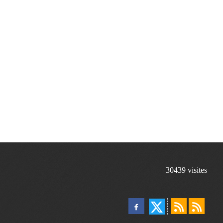
30439
visites